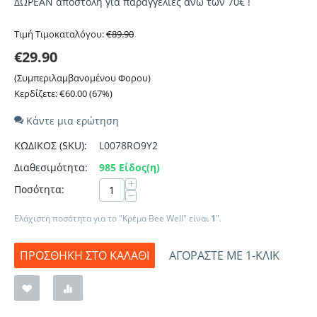
ΔΩΡΕΑΝ αποστολή για παραγγελίες άνω των 70€ !
Τιμή Τιμοκαταλόγου:
€
89.90
€
29.90
(Συμπεριλαμβανομένου Φορου)
Κερδίζετε:
€
60.00
(
67
%)
Κάντε μια ερώτηση
ΚΩΔΙΚΟΣ (SKU):
L0078RO9Y2
Διαθεσιμότητα:
985 Είδος(η)
+
Ποσότητα:
−
Ελάχιστη ποσότητα για το "Κρέμα Bee Well" είναι
1
".
ΠΡΟΣΘΉΚΗ ΣΤΟ ΚΑΛΆΘΙ
ΑΓΟΡΆΣΤΕ ΜΕ 1-ΚΛΙΚ