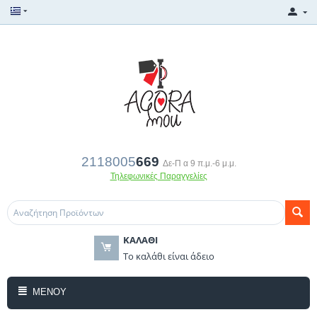
2118005
669
Δε-Π α 9 π.μ.-6 μ.μ.
Τηλεφωνικές Παραγγελίες
ΚΑΛΆΘΙ
Το καλάθι είναι άδειο
ΜΕΝΟΎ