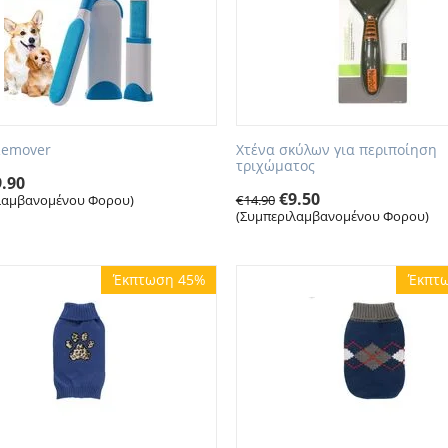
 Remover
Χτένα σκύλων για περιποίηση
τριχώματος
9.90
€
9.50
λαμβανομένου Φορου)
€
14.90
(Συμπεριλαμβανομένου Φορου)
Έκπτωση 45%
Έκπτ