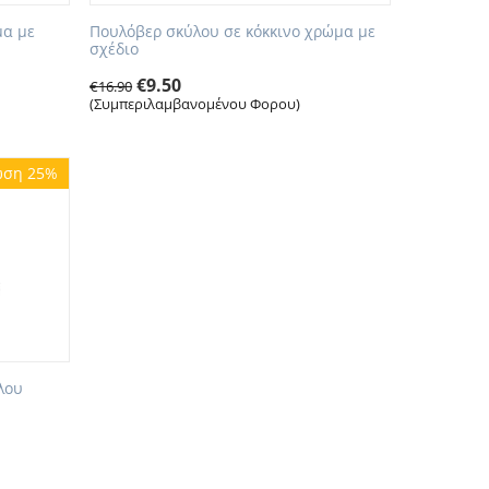
μα με
Πουλόβερ σκύλου σε κόκκινο χρώμα με
σχέδιο
€
9.50
€
16.90
(Συμπεριλαμβανομένου Φορου)
ωση 25%
λου