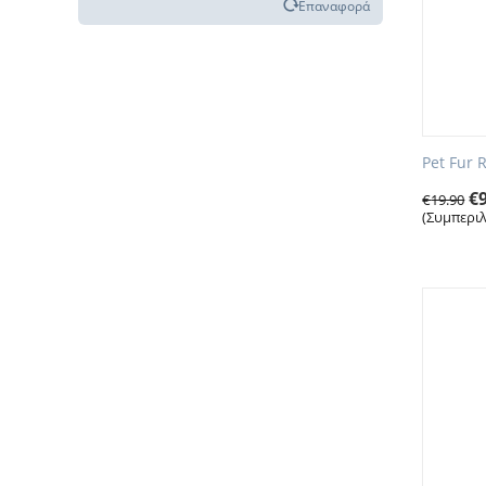
Επαναφορά
Pet Fur
€
€
19.90
(Συμπερι