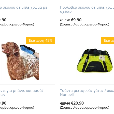
ρ σκύλου σε μπλε χρώμα με
Πουλόβερ σκύλου σε μπλε χρώ
σχέδιο
9.90
€
9.90
€
17.90
λαμβανομένου Φορου)
(Συμπεριλαμβανομένου Φορου)
Έκπτωση 45%
Έκπτ
άντι για μπάνιο και μασάζ
Τσάντα μεταφοράς γάτας / σκύ
ίων
Nunbell
9.90
€
20.90
€
27.90
λαμβανομένου Φορου)
(Συμπεριλαμβανομένου Φορου)