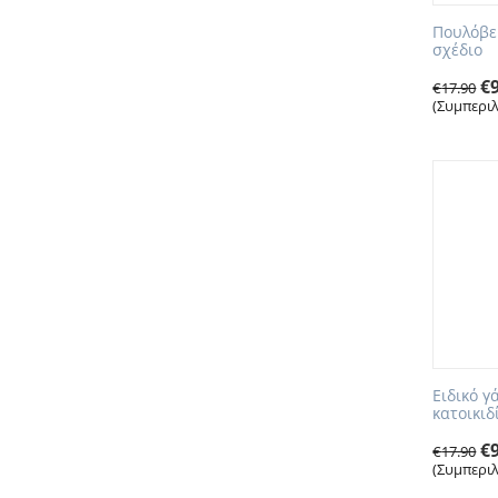
Πουλόβε
σχέδιο
€
€
17.90
(Συμπερι
Ειδικό γ
κατοικιδ
€
€
17.90
(Συμπερι