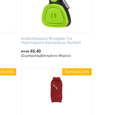
Αναδιπλούμενο Φτυαράκι Για
Περιττώματα Κατοικίδιων Nunbell
€
6.40
€
9.90
(Συμπεριλαμβανομένου Φορου)
ωση 45%
Έκπτωση 44%