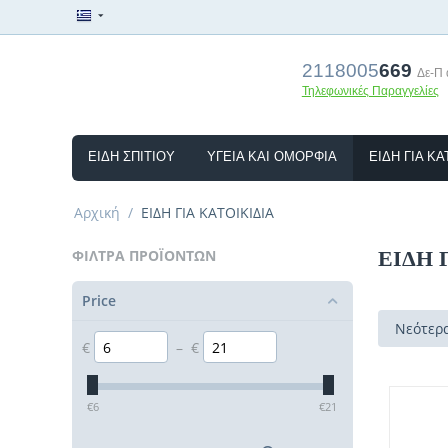
2118005
669
Δε-Π α
Τηλεφωνικές Παραγγελίες
ΕΊΔΗ ΣΠΙΤΙΟΎ
ΥΓΕΊΑ ΚΑΙ ΟΜΟΡΦΙΆ
ΕΊΔΗ ΓΙΑ ΚΑ
Αρχική
/
ΕΙΔΗ ΓΙΑ ΚΑΤΟΙΚΙΔΙΑ
ΕΙΔΗ 
ΦΊΛΤΡΑ ΠΡΟΪΌΝΤΩΝ
Price
Νεότερ
€
–
€
‎€
6
‎€
21