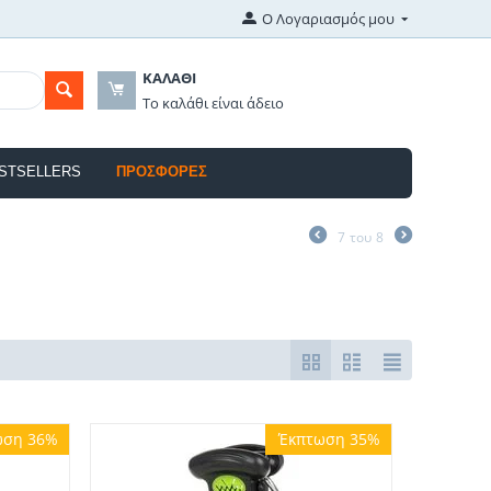
Ο Λογαριασμός μου
ΚΑΛΆΘΙ
Το καλάθι είναι άδειο
STSELLERS
ΠΡΟΣΦΟΡΈΣ
7
του
8
ωση 36%
Έκπτωση 35%