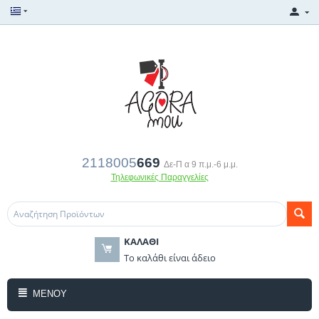
2118005
669
Δε-Π α 9 π.μ.-6 μ.μ.
Τηλεφωνικές Παραγγελίες
ΚΑΛΆΘΙ
Το καλάθι είναι άδειο
ΜΕΝΟΎ