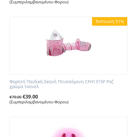
(Συμπεριλαμβανομένου Φορου)
Έκπτωση 51%
Φορητή Παιδική Σκηνή Πτυσσόμενη CFH1315P Ροζ
χρώμα τούνελ
€
39.00
€
79.00
(Συμπεριλαμβανομένου Φορου)