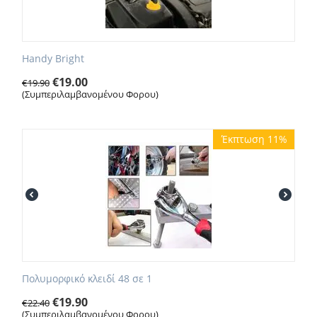
Handy Bright
€
19.00
€
19.90
(Συμπεριλαμβανομένου Φορου)
Έκπτωση 11%
Πολυμορφικό κλειδί 48 σε 1
€
19.90
€
22.40
(Συμπεριλαμβανομένου Φορου)