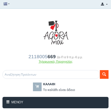
2118005
669
Δε-Π α 9 π.μ.-6 μ.μ.
Τηλεφωνικές Παραγγελίες
ΚΑΛΆΘΙ
Το καλάθι είναι άδειο
ΜΕΝΟΎ