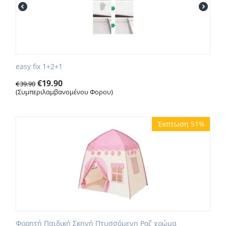
easy fix 1+2+1
€
19.90
€
39.90
(Συμπεριλαμβανομένου Φορου)
Έκπτωση 51%
Φορητή Παιδική Σκηνή Πτυσσόμενη Ροζ χρώμα