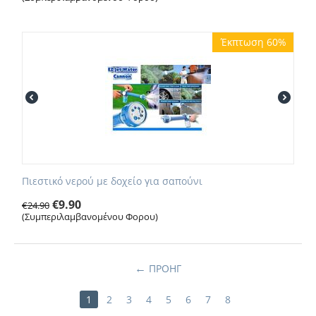
Έκπτωση 60%
Πιεστικό νερού με δοχείο για σαπούνι
€
9.90
€
24.90
(Συμπεριλαμβανομένου Φορου)
ΠΡΟΗΓ
1
2
3
4
5
6
7
8