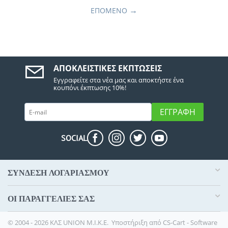
ΕΠΌΜΕΝΟ
ΑΠΟΚΛΕΙΣΤΙΚΈΣ ΕΚΠΤΏΣΕΙΣ
Εγγραφείτε στα νέα μας και αποκτήστε ένα
κουπόνι έκπτωσης 10%!
ΕΓΓΡΑΦΉ
SOCIAL
ΣΥΝΔΕΣΗ ΛΟΓΑΡΙΑΣΜΟΥ​
ΟΙ ΠΑΡΑΓΓΕΛΊΕΣ​ ΣΑΣ
© 2004 - 2026 ΚΛΣ UNION Μ.Ι.Κ.Ε. Υποστήριξη από
CS-Cart - Software