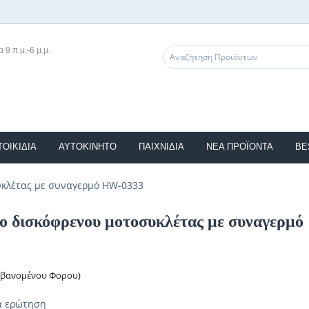
 9 π.μ.-6 μ.μ.
ΤΟΙΚΊΔΙΑ
ΑΥΤΟΚΙΝΗΤΟ
ΠΑΙΧΝΙΔΙΑ
ΝΈΑ ΠΡΟΪΌΝΤΑ
BE
υκλέτας με συναγερμό HW-0333
ο δισκόφρενου μοτοσυκλέτας με συναγερμ
μβανομένου Φορου)
α ερώτηση