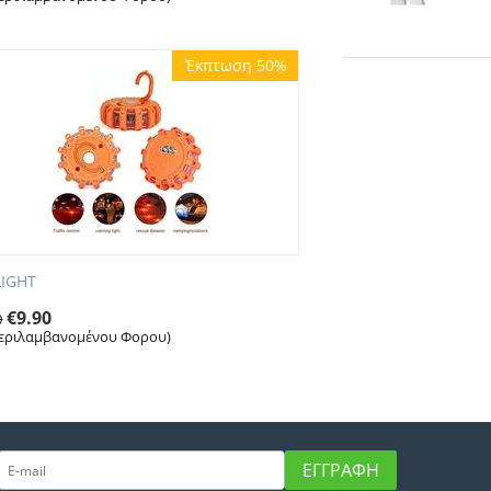
Έκπτωση 50%
LIGHT
€
9.90
0
εριλαμβανομένου Φορου)
ΕΓΓΡΑΦΉ