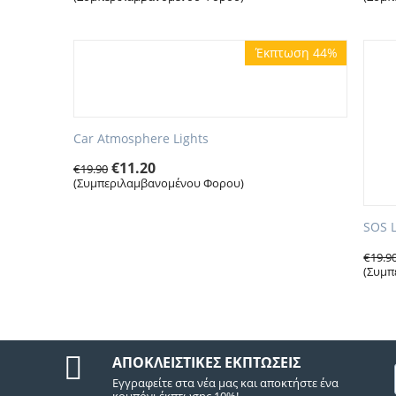
Έκπτωση 44%
Car Atmosphere Lights
€
11.20
€
19.90
(Συμπεριλαμβανομένου Φορου)
SOS 
€
19.9
(Συμπ
ΑΠΟΚΛΕΙΣΤΙΚΈΣ ΕΚΠΤΏΣΕΙΣ
Εγγραφείτε στα νέα μας και αποκτήστε ένα