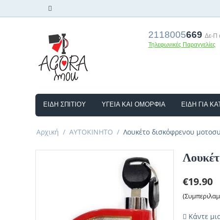
2118005
669
Δε-Π α
Τηλεφωνικές Παραγγελίες
ΕΊΔΗ ΣΠΙΤΙΟΎ
ΥΓΕΊΑ ΚΑΙ ΟΜΟΡΦΙΆ
ΕΊΔΗ ΓΙΑ ΚΑ
Αρχική
/
ΑΥΤΟΚΙΝΗΤΟ
/
Λουκέτο δισκόφρενου μοτοσ
Λουκέτ
€
19.90
(Συμπεριλα
Κάντε μι