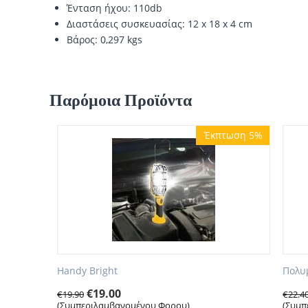
Ένταση ήχου: 110db
Διαστάσεις συσκευασίας: 12 x 18 x 4 cm
Βάρος: 0,297 kgs
Παρόμοια Προϊόντα
Έκπτωση 5%
Handy Bright
Πολυμ
€
19.00
€
19.90
€
22.4
(Συμπεριλαμβανομένου Φορου)
(Συμπ