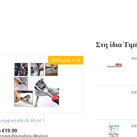
Στη ίδια Τιμ
mi
Έκπτωση 11%
ea
ορφικό κλειδί 48 σε 1
ea
€
19.90
0
εριλαμβανομένου Φορου)