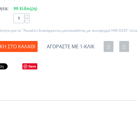
ητα:
99 Είδος(η)
+
−
ότητα για το "Λουκέτο δισκόφρενου μοτοσυκλέτας με συναγερμό HW-0333" είν
Η ΣΤΟ ΚΑΛΆΘΙ
ΑΓΟΡΆΣΤΕ ΜΕ 1-ΚΛΙΚ
Save