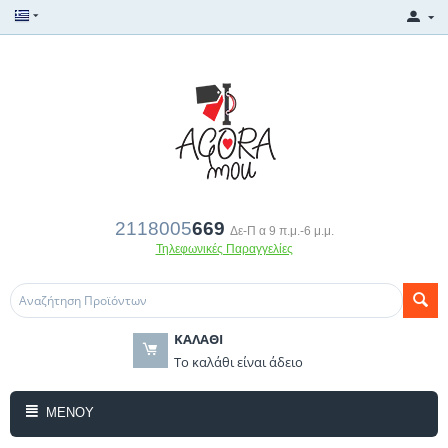
2118005
669
Δε-Π α 9 π.μ.-6 μ.μ.
Τηλεφωνικές Παραγγελίες
ΚΑΛΆΘΙ
Το καλάθι είναι άδειο
ΜΕΝΟΎ